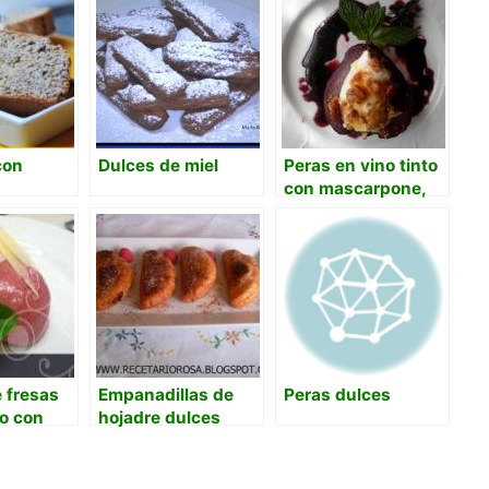
con
Dulces de miel
Peras en vino tinto
con mascarpone,
y polvo
nueces y miel con
jarabe de vino
 fresas
Empanadillas de
Peras dulces
to con
hojadre dulces
queso
o.