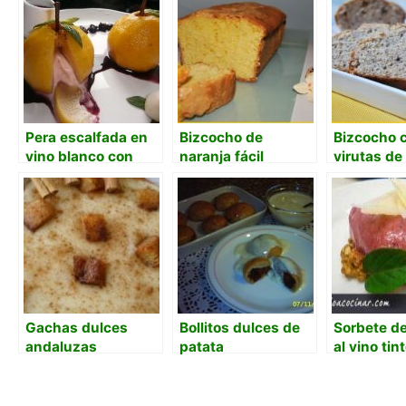
Pera escalfada en
Bizcocho de
Bizcocho 
vino blanco con
naranja fácil
virutas de
corazón helado de
chocolate 
vino rosado y
de naranja
jarabe de vino tinto
Gachas dulces
Bollitos dulces de
Sorbete de
andaluzas
patata
al vino tin
nueces y 
parmesan