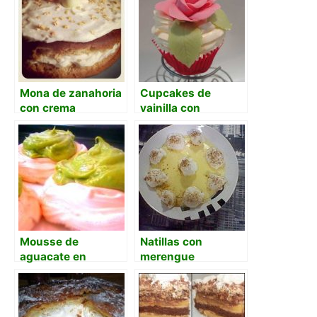
Mona de zanahoria
Cupcakes de
con crema
vainilla con
mascarpone al
merengue suizo
limón
Mousse de
Natillas con
aguacate en
merengue
merengue