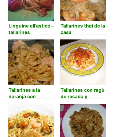
Linguine all’astice –
Tallarines thai de la
tallarines
casa
(espaguetis) con
bogavante
Tallarines a la
Tallarines con ragù
naranja con
de rosada y
gambas
tomates fresco.