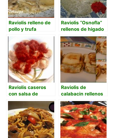
Raviolis relleno de
Raviolis “Osnofla”
pollo y trufa
rellenos de higado
de pato y salsa de
trufa negra.
Raviolis caseros
Raviolis de
con salsa de
calabacin rellenos
tomate
de boletus