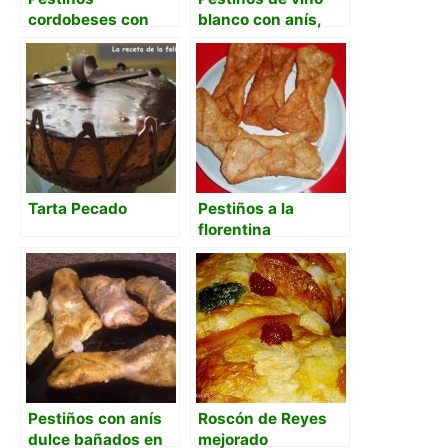
cordobeses con
blanco con anís,
manteca de cerdo y
naranja y canela
ajonjolí
Tarta Pecado
Pestiños a la
florentina
Pestiños con anís
Roscón de Reyes
dulce bañados en
mejorado