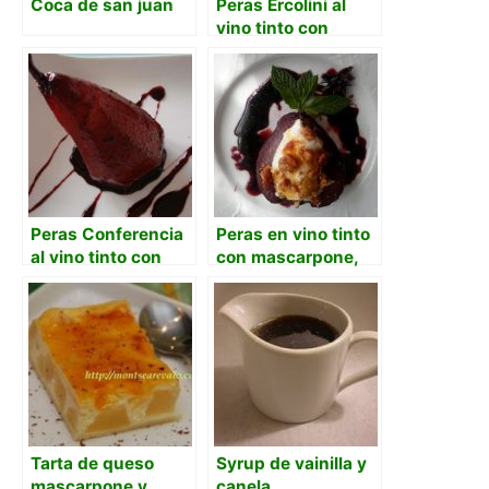
Coca de san juan
Peras Ercolini al
vino tinto con
canela y limón
Peras Conferencia
Peras en vino tinto
al vino tinto con
con mascarpone,
canela
nueces y miel con
jarabe de vino
Tarta de queso
Syrup de vainilla y
mascarpone y
canela