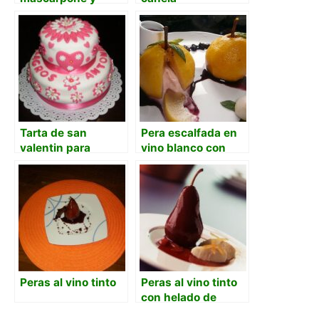
peras en almíbar
Tarta de san
Pera escalfada en
valentin para
vino blanco con
Milagros y Antonio
corazón helado de
2
vino rosado y
jarabe de vino tinto
Peras al vino tinto
Peras al vino tinto
con helado de
nueces de