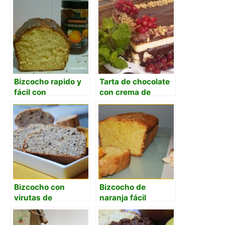
Bizcocho rapido y
Tarta de chocolate
fácil con
con crema de
mermelada de
naranja amarga
naranja amarga
Bizcocho con
Bizcocho de
virutas de
naranja fácil
chocolate y polvo
de naranja