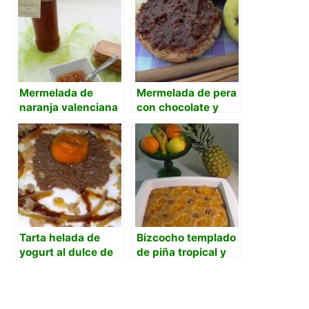
Mermelada de
Mermelada de pera
naranja valenciana
con chocolate y
con maceración
naranja
Tarta helada de
Bizcocho templado
yogurt al dulce de
de piña tropical y
leche y naranja
mermelada de
naranja y pomelo.