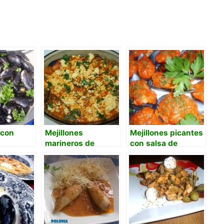
 con
Mejillones
Mejillones picantes
marineros de
con salsa de
andonietxea
mantequilla y
tabasco