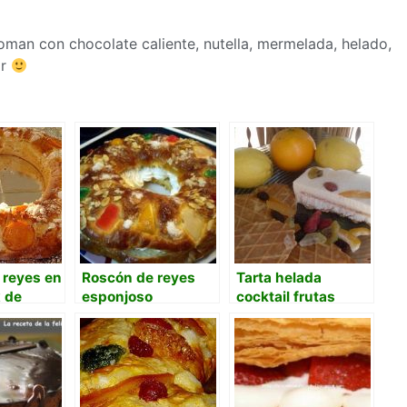
man con chocolate caliente, nutella, mermelada, helado,
ar
 reyes en
Roscón de reyes
Tarta helada
 de
esponjoso
cocktail frutas
deshidratadas con
galletas belgas