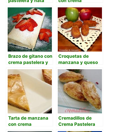
pastelera y nata
con crema
con almendras
pastelera
Brazo de gitano con
Croquetas de
crema pastelera y
manzana y queso
fresas
con crema
pastelera
Tarta de manzana
Cremadillos de
con crema
Crema Pastelera
pastelera y almíbar
(Convencional)