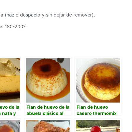
va (hazlo despacio y sin dejar de remover).
os 180-200º.
evo de la
Flan de huevo de la
Flan de huevo
 nata y
abuela clásico al
casero thermomix
s
baño María