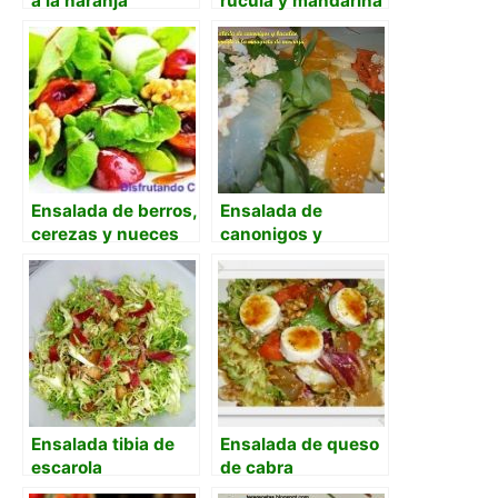
a la naranja
rúcula y mandarina
Ensalada de berros,
Ensalada de
cerezas y nueces
canonigos y
bacalao ahumado a
la vinagreta de
naranja.
Ensalada tibia de
Ensalada de queso
escarola
de cabra
caramelizado