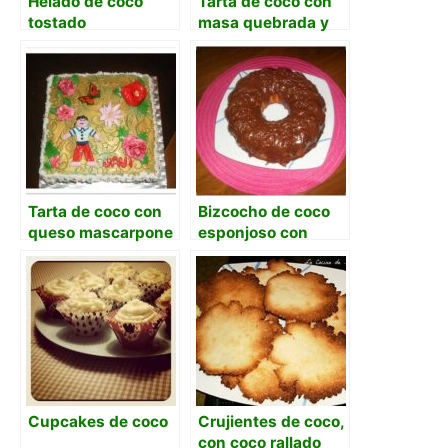
Helado de coco
Tarta de coco con
tostado
masa quebrada y
crema de coco
Tarta de coco con
Bizcocho de coco
queso mascarpone
esponjoso con
maicena y aroma
de coco
Cupcakes de coco
Crujientes de coco,
con coco rallado