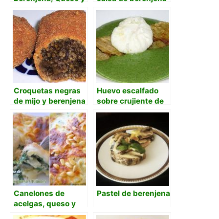
Tomate
y atún
Croquetas negras
Huevo escalfado
de mijo y berenjena
sobre crujiente de
berenjena y lecho
de espinacas
Canelones de
Pastel de berenjena
acelgas, queso y
piñones