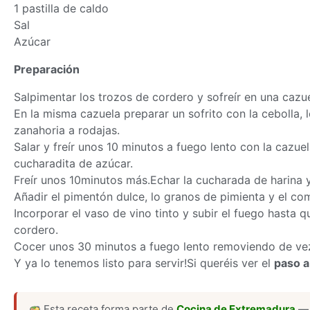
1 pastilla de caldo
Sal
Azúcar
Preparación
Salpimentar los trozos de cordero y sofreír en una cazue
En la misma cazuela preparar un sofrito con la cebolla, 
zanahoria a rodajas.
Salar y freír unos 10 minutos a fuego lento con la cazue
cucharadita de azúcar.
Freír unos 10minutos más.Echar la cucharada de harina 
Añadir el pimentón dulce, lo granos de pimienta y el co
Incorporar el vaso de vino tinto y subir el fuego hasta qu
cordero.
Cocer unos 30 minutos a fuego lento removiendo de ve
Y ya lo tenemos listo para servir!Si queréis ver el
paso a
Esta receta forma parte de
Cocina de Extremadura
— 