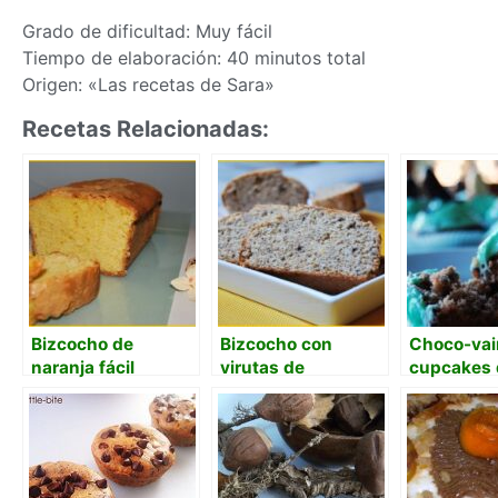
Grado de dificultad: Muy fácil
Tiempo de elaboración: 40 minutos total
Origen: «Las recetas de Sara»
Recetas Relacionadas:
Bizcocho de
Bizcocho con
Choco-vain
naranja fácil
virutas de
cupcakes 
chocolate y polvo
pascua
de naranja