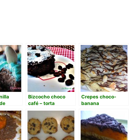
illa
Bizcocho choco
Crepes choco-
de
café – torta
banana
cioccocaffé