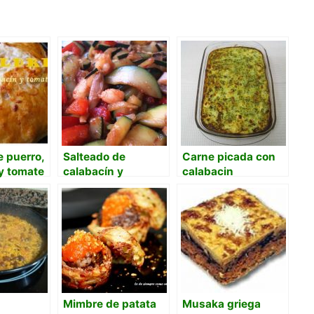
e puerro,
Salteado de
Carne picada con
y tomate
calabacín y
calabacin
gambas
Mimbre de patata
Musaka griega