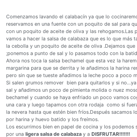
Comenzamos lavando el calabacín ya que lo cocinaremos 
reservamos en una fuente con un poquito de sal para qu
con un poquito de aceite de oliva y las rehogamos.Las 
vamos a hacer la salsa de calabaza que es lo que más t
la cebolla y un poquito de aceite de oliva .Dejamos que
;ponemos a punto de sal y lo pasamos todo con la bati
Ahora nos toca la salsa bechamel que esta vez la hare
margarina para que se derrita y le añadimos la harina 
pero sin que se tueste añadimos la leche poco a poco m
Si salen grumos remover bien para quitarlos y si no…ya
sal y añadimos un poco de pimienta molida o nuez mosc
bechamel y cuando se haya enfriado un poco vamos cog
una cara y luego tapamos con otra rodaja como si fuer
la nevera hasta que estén bien fríos.Después sacamos l
por harina y huevo batido y los freímos.
Los escurrimos bien en papel de cocina y los podemos 
por una
ligera salsa de calabaza
y a
DISFRUTAR!!!!!!!