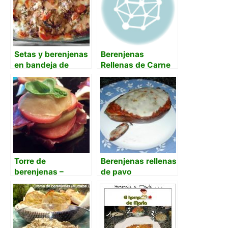
Setas y berenjenas
Berenjenas
en bandeja de
Rellenas de Carne
horno
Picada y crema de
Patata y Pulpa Al
Horno
Torre de
Berenjenas rellenas
berenjenas –
de pavo
Torretta di
melanzane