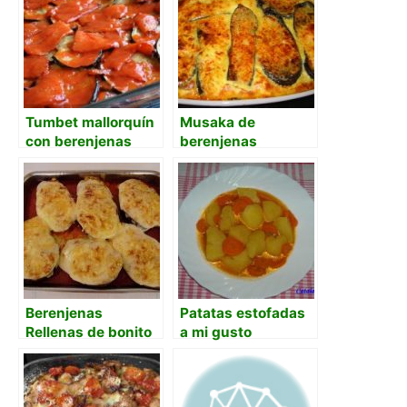
Tumbet mallorquín
Musaka de
con berenjenas
berenjenas
desamargadas
Berenjenas
Patatas estofadas
Rellenas de bonito
a mi gusto