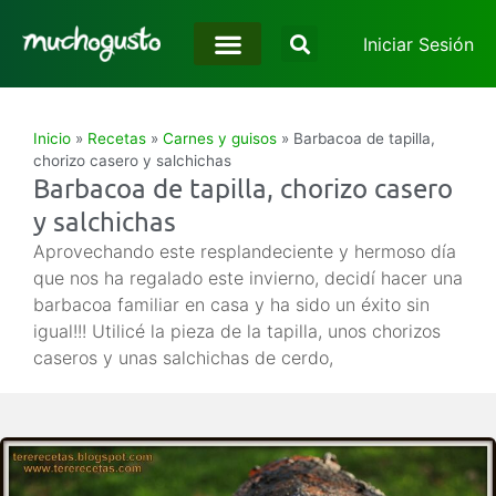
Iniciar Sesión
Inicio
»
Recetas
»
Carnes y guisos
»
Barbacoa de tapilla,
chorizo casero y salchichas
Barbacoa de tapilla, chorizo casero
y salchichas
Aprovechando este resplandeciente y hermoso día
que nos ha regalado este invierno, decidí hacer una
barbacoa familiar en casa y ha sido un éxito sin
igual!!! Utilicé la pieza de la tapilla, unos chorizos
caseros y unas salchichas de cerdo,