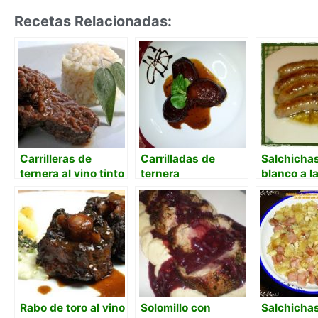
Recetas Relacionadas:
Carrilleras de
Carrilladas de
Salchichas
ternera al vino tinto
ternera
blanco a l
caramelizadas con
con ajo
vino tinto
Rabo de toro al vino
Solomillo con
Salchicha