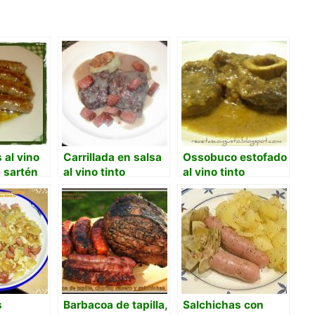
 al vino
Carrillada en salsa
Ossobuco estofado
a sartén
al vino tinto
al vino tinto
s
Barbacoa de tapilla,
Salchichas con