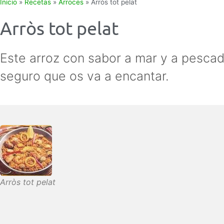
Inicio
»
Recetas
»
Arroces
»
Arròs tot pelat
Arròs tot pelat
Este arroz con sabor a mar y a pesca
seguro que os va a encantar.
Arròs tot pelat