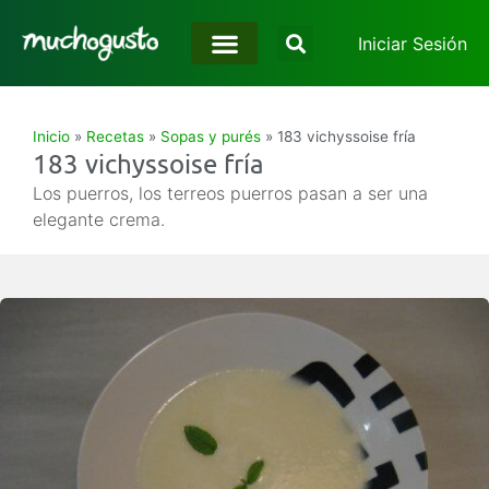
Iniciar Sesión
Inicio
»
Recetas
»
Sopas y purés
»
183 vichyssoise fría
183 vichyssoise fría
Los puerros, los terreos puerros pasan a ser una
elegante crema.