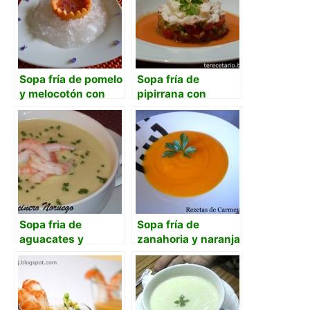
Sopa fría de pomelo
Sopa fría de
y melocotón con
pipirrana con
vodka de caramelo
aguacate y
y langostino
bogavante
marinado
Sopa fria de
Sopa fría de
aguacates y
zanahoria y naranja
gambas