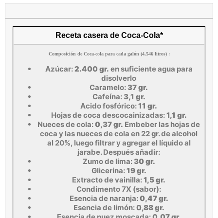
Receta casera de Coca-Cola*
Composición de Coca-cola para cada galón (4,546 litros) :
Azúcar:
2.400 gr.
en suficiente agua para
disolverlo
Caramelo:
37 gr.
Cafeína:
3,1 gr.
Acido fosfórico:
11 gr.
Hojas de coca descocainizadas:
1,1 gr.
Nueces de cola:
0,37 gr.
Embeber las hojas de
coca y las nueces de cola en 22 gr. de alcohol
al 20%, luego filtrar y agregar el líquido al
jarabe. Después añadir:
Zumo de lima:
30 gr.
Glicerina:
19 gr.
Extracto de vainilla:
1,5 gr.
Condimento 7X (sabor):
Esencia de naranja:
0,47 gr.
Esencia de limón:
0,88 gr.
Esencia de nuez moscada:
0,07 gr.