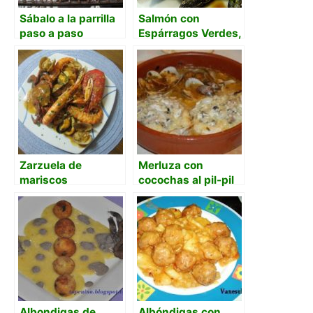
Sábalo a la parrilla
Salmón con
paso a paso
Espárragos Verdes,
parmesano y salsa
Unagi
Zarzuela de
Merluza con
mariscos
cocochas al pil-pil
Albondigas de
Albóndigas con