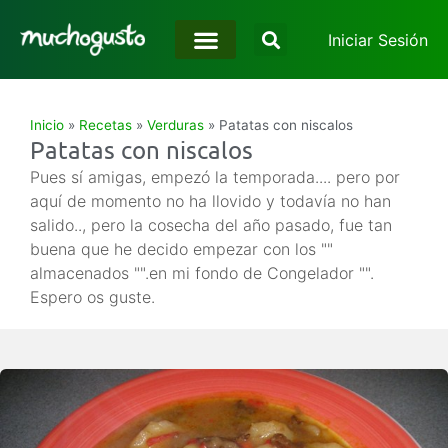
Iniciar Sesión
Inicio
»
Recetas
»
Verduras
»
Patatas con niscalos
Patatas con niscalos
Pues sí amigas, empezó la temporada.... pero por
aquí de momento no ha llovido y todavía no han
salido.., pero la cosecha del año pasado, fue tan
buena que he decido empezar con los ""
almacenados "".en mi fondo de Congelador "".
Espero os guste.