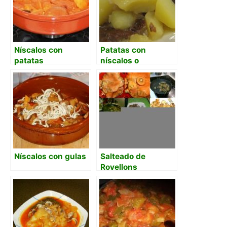
Níscalos con
Patatas con
patatas
níscalos o
robellones
Níscalos con gulas
Salteado de
Rovellons
(Níscalos)