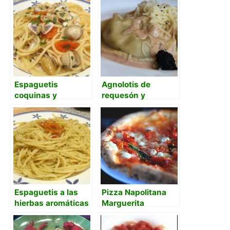
albahaca
atun
Espaguetis
Agnolotis de
coquinas y
requesón y
berberechos
anchoas y salsa de
arena de tomate
Espaguetis a las
Pizza Napolitana
hierbas aromáticas
Marguerita