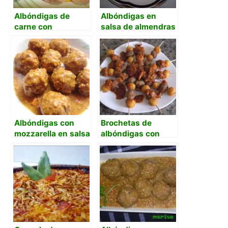
Albóndigas de
Albóndigas en
carne con
salsa de almendras
guarnición de
con azafrán
verduras
Albóndigas con
Brochetas de
mozzarella en salsa
albóndigas con
de almendras y
patatitas
tomate