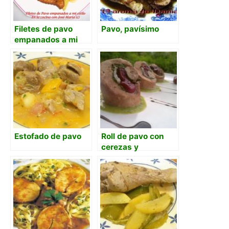
Filetes de pavo
Pavo, pavísimo
empanados a mi
estilo
Estofado de pavo
Roll de pavo con
cerezas y
espinacas, salsa de
calabacinos a la
menta y salsa de
vinagre balsamico