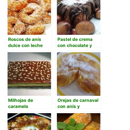
Roscos de anís
Pastel de crema
dulce con leche
con chocolate y
crema de orujo
Milhojas de
Orejas de carnaval
caramelo
con anís y
mantequilla
(tradicional y
Thermomix)