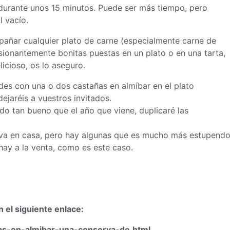
durante unos 15 minutos. Puede ser más tiempo, pero
al vacío.
pañar cualquier plato de carne (especialmente carne de
sionantemente bonitas puestas en un plato o en una tarta,
licioso, os lo aseguro.
ades con una o dos castañas en almíbar en el plato
ejaréis a vuestros invitados.
ido tan bueno que el año que viene, duplicaré las
rva en casa, pero hay algunas que es mucho más estupend
hay a la venta, como es este caso.
n el siguiente enlace:
nas-en-almibar-una-conserva-de.html