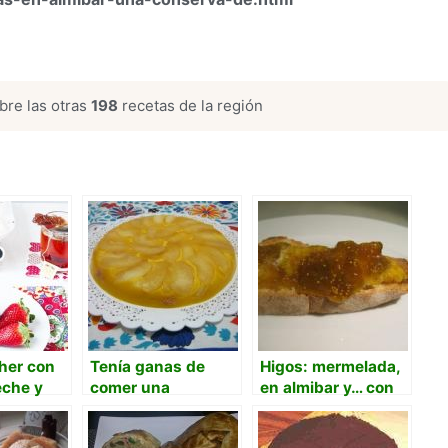
re las otras
198
recetas de la región
her con
Tenía ganas de
Higos: mermelada,
eche y
comer una
en almibar y… con
s ¡una
Tarantela y la hice
jamon
light