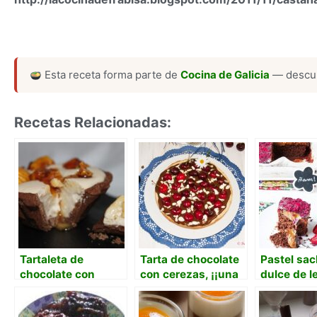
Esta receta forma parte de
Cocina de Galicia
— descub
Recetas Relacionadas:
Tartaleta de
Tarta de chocolate
Pastel sac
chocolate con
con cerezas, ¡¡una
dulce de l
créme de la créme
lujuria!!
frambuesa
de castañas y
gordura!