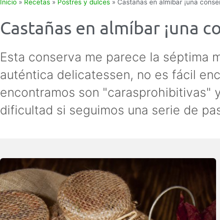
Inicio
»
Recetas
»
Postres y dulces
»
Castañas en almíbar ¡una conser
Castañas en almíbar ¡una co
Esta conserva me parece la séptima m
auténtica delicatessen, no es fácil en
encontramos son "carasprohibitivas" 
dificultad si seguimos una serie de pa