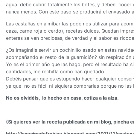
agua debe cubrir totalmente los botes, y deben cocer 
nunca menos. Con este paso se producirá el envasado 
Las castañas en almíbar las podemos utilizar para acom
caza, carne roja o cerdo), recetas dulces. Quedan impre
enteras se ven preciosas, de verdad y el sabor es ricode
¿Os imagináis servir un cochinillo asado en estas navid
acompañando el resto de la guarnición? sin respiración d
Yo es el primer año que las hago, pero el resultado ha s
cantidades, me rechifla como han quedado.
Debéis pensar que es estupendo hacer cualquier conse
ya que no es fácil ni siquiera comprarlas porque no las 
No os olvidéis, lo hecho en casa, cotiza a la alza.
(Si quieres ver la receta publicada en mi blog, pincha e
http://lacocinadefrabisa.blogspot.com/2011/11/casta