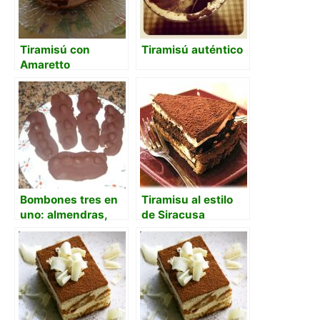
Tiramisú con
Tiramisú auténtico
Amaretto
Bombones tres en
Tiramisu al estilo
uno: almendras,
de Siracusa
cerezas con
amaretto y café