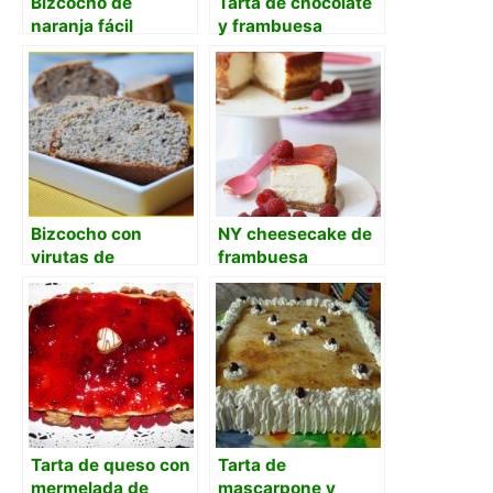
Bizcocho de
Tarta de chocolate
naranja fácil
y frambuesa
Bizcocho con
NY cheesecake de
virutas de
frambuesa
chocolate y polvo
de naranja
Tarta de queso con
Tarta de
mermelada de
mascarpone y