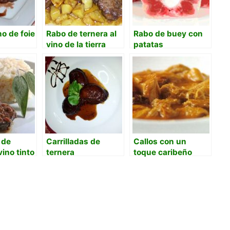
no de foie
Rabo de ternera al
Rabo de buey con
vino de la tierra
patatas
 de
Carrilladas de
Callos con un
vino tinto
ternera
toque caribeño
caramelizadas con
vino tinto