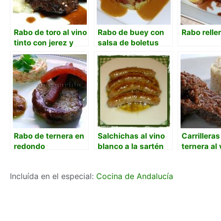
Rabo de toro al vino
Rabo de buey con
Rabo relle
tinto con jerez y
salsa de boletus
brandy
Rabo de ternera en
Salchichas al vino
Carrilleras
redondo
blanco a la sartén
ternera al 
con ajo
Incluída en el especial:
Cocina de Andalucía