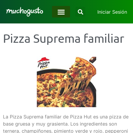
Iniciar Sesión
Pizza Suprema familiar
La Pizza Suprema familiar de Pizza Hut es una pizza de
base gruesa y muy grasienta. Los ingredientes son
ternera, champiñones, pimiento verde y rojo, pepperoni