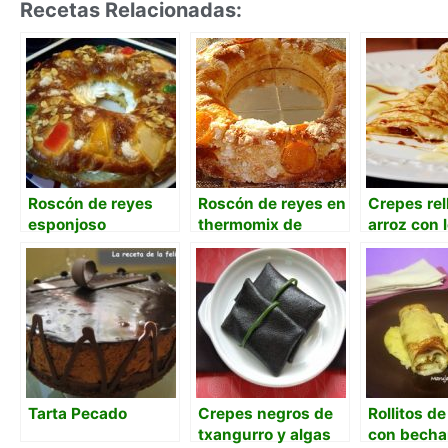
Recetas Relacionadas:
Roscón de reyes
Roscón de reyes en
Crepes rel
esponjoso
thermomix de
arroz con 
Mafalda
coco, natil
guarapo
Tarta Pecado
Crepes negros de
Rollitos d
txangurro y algas
con becha