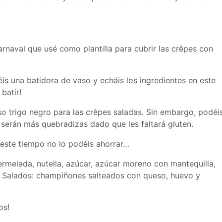
rnaval que usé como plantilla para cubrir las crêpes con
is una batidora de vaso y echáis los ingredientes en este
 batir!
uso trigo negro para las crêpes saladas. Sin embargo, podéi
 serán más quebradizas dado que les faltará gluten.
 este tiempo no lo podéis ahorrar…
rmelada, nutella, azúcar, azúcar moreno con mantequilla,
… Salados: champiñones salteados con queso, huevo y
os!