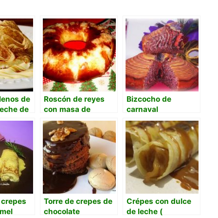
lenos de
Roscón de reyes
Bizcocho de
leche de
con masa de
carnaval
las y
arranque
e crepes
Torre de crepes de
Crépes con dulce
mel
chocolate
de leche (