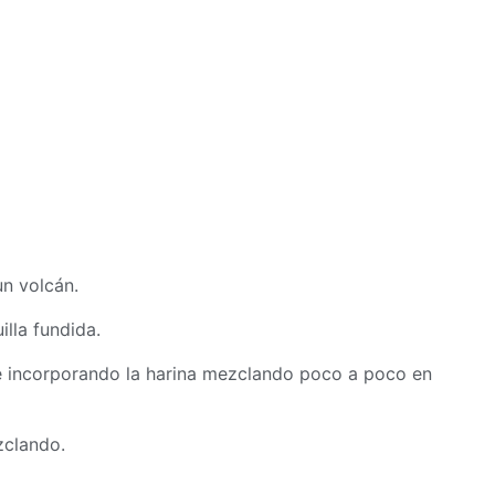
un volcán.
illa fundida.
ve incorporando la harina mezclando poco a poco en
zclando.