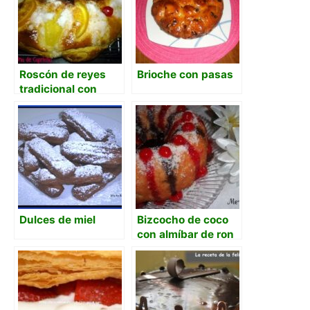
Roscón de reyes
Brioche con pasas
tradicional con
masa madre
Dulces de miel
Bizcocho de coco
con almíbar de ron
con miel