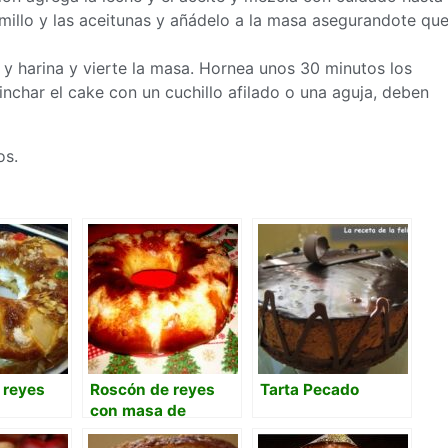
llo y las aceitunas y añádelo a la
masa
asegurandote qu
y harina y vierte la
masa
. Hornea unos 30 minutos los
nchar el cake con un cuchillo afilado o una aguja, deben
os.
 reyes
Roscón de reyes
Tarta Pecado
con masa de
arranque