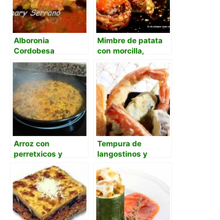
Alboronia
Mimbre de patata
Cordobesa
con morcilla,
tomate y polvo de
kikos
Arroz con
Tempura de
perretxicos y
langostinos y
guisantes
verdura