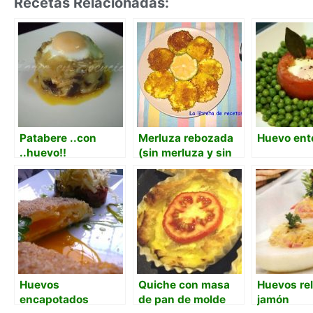
Recetas Relacionadas:
Patabere ..con
Merluza rebozada
Huevo en
..huevo!!
(sin merluza y sin
huevo)
Huevos
Quiche con masa
Huevos rel
encapotados
de pan de molde
jamón