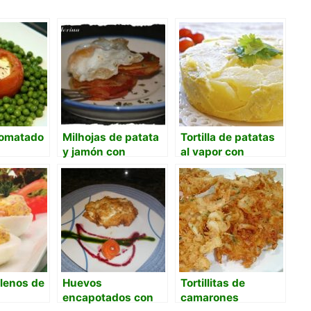
tomatado
Milhojas de patata
Tortilla de patatas
y jamón con
al vapor con
huevos de codorniz
thermomix
lenos de
Huevos
Tortillitas de
encapotados con
camarones