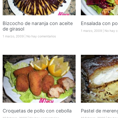
Bizcocho de naranja con aceite
Ensalada con pol
de girasol
1 marzo, 2009
No hay c
1 marzo, 2009
No hay comentarios
Croquetas de pollo con cebolla
Pastel de meren