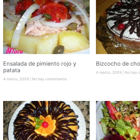
Ensalada de pimiento rojo y
Bizcocho de cho
patata
4 marzo, 2009
No hay c
4 marzo, 2009
No hay comentarios