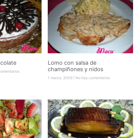
colate
Lomo con salsa de
champiñones y nidos
omentarios
1 marzo, 2009
No hay comentarios