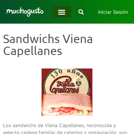
Iniciar Sesión
Sandwichs Viena
Capellanes
Los sandwichs de Viena Capellanes, reconocida y
selecta cadena familiar de catering y restauración, son